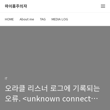
마이홈주의자
HOME
About me
TAG
MEDIA LOG
IT
오라클 리스너 로그에 기록되는
오류. <unknown connect
data> * 12537 또는 12569