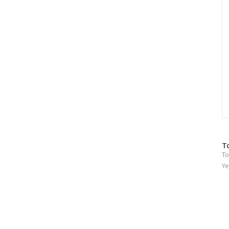
방
T
To
문
자
Ye
수