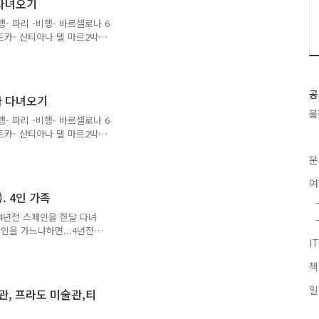
 출발하는 알사(ALSA)버
 다녀오기
를 취소했다. 수수료를 지
 -비행- 파리 -비행- 바르셀로나 6
웠고 한시간이라도 더 빌바오
렌트카- 산티아나 델 마르2박 -
빌라는 작은 마을이 성벽으로
여러 곳이 있지만 4년전에
고 싶어 세고비아를 가기로
했는데.처음에는 살라망카를
공
아 다녀오기
으로 가기에는 어렵다는 글들
불
 했다. 살라망카도 쿠엥카
 -비행- 파리 -비행- 바르셀로나 6
..
렌트카- 산티아나 델 마르2박 -
.1.24 마드리드에서 세고비
분
이 없었기 때문에 아래와 같
다녀왔지만 당시에는 당일 가
어는 시간이 부족하다. 당
. 4인 가족
.왜냐고? 세고비아 수도교
스페인을 가는 일정에 세고
년 4년전 스페인을 한달 다녀
페인을 가느냐하면...4년전
I
.당시 초등5, 초등 1학년
억만 남아있다고 한다. 첫
 비슷하고 조각난 기억들의
 주장. "다시 한번 가보고
일
술관, 프라도 미술관,티
 졸업한 첫째 녀석을 생각할
회가 또 다시 올까? 이제