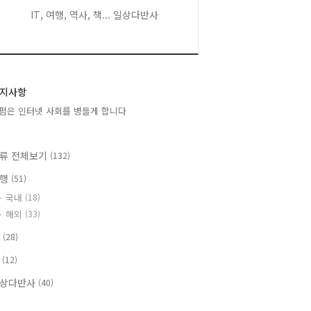
IT, 여행, 역사, 책... 일상다반사
지사항
펌은 인터넷 사회를 병들게 합니다
류 전체보기
(132)
여행
(51)
국내
(18)
해외
(33)
T
(28)
책
(12)
상다반사
(40)