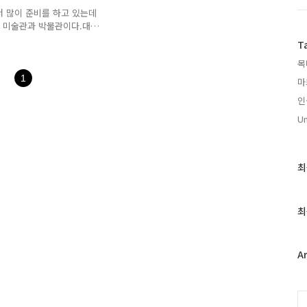
들었다. 그럼 다른 ..
 더 많이 준비를 하고 있는데
 미술관과 박물관이다.대표
do)과 레이나 소피아 미술관
T
ofía)이다.4년전 스페인 마드리드를
목
 않는다고 한다. 그래서 다
보르네미사 미술관(Museo
1
마
도 이번에는 가보려고 한다.이외에
인
.앞의 글에서 적었지만 바르
Un
최
최
근
글
과
최
인
기
글
A
C