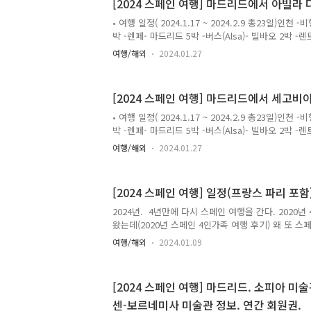
간이 저녁에 도착하는 것 밖에 없었다. 찾아보니 아침에
[2024 스페인 여행] 마드리드에서 아빌라
스를 알게되었고 버스를 예매(예매는 여기)한 뒤 기차
• 여행 일정( 2024.1.17 ~ 2024.2.9 총23일)인천
불하면서까지...빌바오를 2박으로 잡은게 너무 아쉬
박 -렌페- 마드리드 5박 -버스(Alsa)- 빌바오 2박 -
에서 머물기 위해서 내린 결정이었다.지나서 생각..
빌바오렌트카반납후 비행- 파리 6박 -비행- 인천아
여행/해외
2024.01.27
둘러 쌓인 곳이다.마드리드에서 갈수 있는 소도시는 
이미 다녀왔던 톨레도는 제외했다. 수도교가 다시 보
했고 그다음 한 두군데를 어디로 할까 고민을 많이 
[2024 스페인 여행] 마드리드에서 세고비
넣었고 그 다음 쿠엥카를 넣었다.쿠엥카는 대중교통
이 있고 거리가 멀어서 1박을 생각했다가 결국 빼기로
• 여행 일정( 2024.1.17 ~ 2024.2.9 총23일)인천
와 비슷한 거리였고 의외로 큰 도시란 걸 파악하고 빼기
박 -렌페- 마드리드 5박 -버스(Alsa)- 빌바오 2박 -
빌바오렌트카반납후 비행- 파리 6박 -비행- 인천2024
여행/해외
2024.01.27
아로 Avanza 버스로 다녀왔다.이에 대한 정보가 많
이 사진을 좀 자세하게 찍었다.세고비아는 4년전에 
이드 투어로 다녀왔었는데 항상 느끼는대로 가이드 투
[2024 스페인 여행] 일정(프랑스 파리 포함)
시에 여기는 나중에 꼭 다시와야지 하고 찍어놓았었다
가 내 마음에 쾅하고 떨어졌기 때문이다.4년뒤 다시 
2024년. 4년만에 다시 스페인 여행을 간다. 2020
비아를 우리 가족만 직접 다녀오기로 한 것이다...
왔는데(2020년 스페인 4인가족 여행 후기) 왜 또 스
갔던 스페인을 아이들이 기억이 잘 나질 않는다고 한다
여행/해외
2024.01.09
이었던 아이들. 둘째 아이는 아주 단편화된 몇개의 기
째 아이도 마찬가지이다. 기억은 나는데 둘째 아이와
갯수가 좀 더 많을 뿐이라는 대답이 돌아왔다.아이들의
[2024 스페인 여행] 마드리드. 소피아 미
싶어"와이프와 함께 고민에 빠졌다. 이번에 중학교를
센-보르네미사 미술관 정보. 연간 회원권.
때 올해를 넘기면 과연 함께 장기간 여행할 수 있는 기