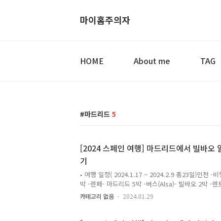
마이홈주의자
HOME
About me
TAG
마드리드
5
[2024 스페인 여행] 마드리드에서 빌바오 알
기
• 여행 일정( 2024.1.17 ~ 2024.2.9 총23일)인천
박 -렌페- 마드리드 5박 -버스(Alsa)- 빌바오 2박 -
빌바오렌트카반납후 비행- 파리 6박 -비행- 인천마
카테고리 없음
2024.01.29
법은 버스를 이용하기로 했다.처음에는 당연히 렌페(R
티켓을 예약까지 해 놓았다. 하지만 빌바오에서 2박만