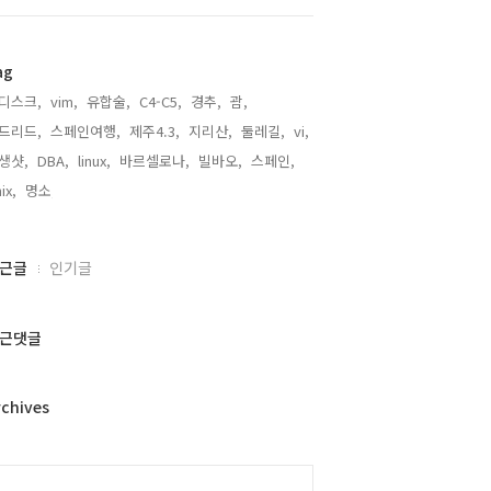
ag
디스크,
vim,
유합술,
C4-C5,
경추,
괌,
드리드,
스페인여행,
제주4.3,
지리산,
둘레길,
vi,
생샷,
DBA,
linux,
바르셀로나,
빌바오,
스페인,
ix,
명소,
근글
인기글
근댓글
rchives
alendar