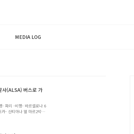
MEDIA LOG
사(ALSA) 버스로 가
 -비행- 파리 -비행- 바르셀로나 6
렌트카- 산티아나 델 마르2박 -
드리드에서 빌바오로 가는 방
enfe) 기차를 이용하려고
 하게 되는데 기차 도착시