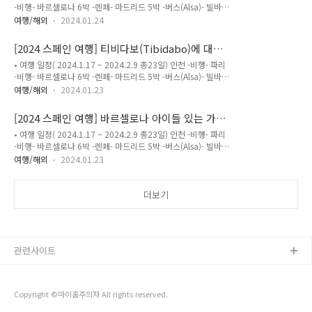
-비행- 바르셀로나 6박 -렌페- 마드리드 5박 -버스(Alsa)- 빌바오
쩔수 없다. 오전 10:25분 전철. R5Monistrol de Montserrat 역
2박 -렌트카- 산티아나 델 마르2박 -빌바오렌트카반납후 비행-
에서 내려 산악 열차를 갈아탄다.몬세라트 수도원에 도착. 내려
여행/해외
2024.01.24
파리 6박 -비행- 인천 4년전 세비야 플라멩코 박물관에서 봤던
보니 날씨가 이 지경이다. 50미터 앞도 보이지 않는다.스페인에
엄청난 감동의 공연. 이번에도 플라멩코 공연을 꼭 보고 싶어 세
서 유명한 호세마리아 수비라치의 성 ..
[2024 스페인 여행] 티비다보(Tibidabo)에 대중
비야를 일정에 넣었다. 날짜와 동선을 따져보니 최종적으로 세비
교통으로 가기
• 여행 일정( 2024.1.17 ~ 2024.2.9 총23일) 인천 -비행- 파리
야까지 갈 수 없어 결국 세비야는 일정에서 뺐다. 대신 바르셀로
-비행- 바르셀로나 6박 -렌페- 마드리드 5박 -버스(Alsa)- 빌바오
나 또는 마드리드에서도 플라멩코 공연을 하니 거기서 보는 것으
2박 -렌트카- 산티아나 델 마르2박 -빌바오렌트카반납후 비행-
로 일정을 잡았다. 바르셀로나에서 우리는 바르셀로나카드가 있
여행/해외
2024.01.23
파리 6박 -비행- 인천 바르셀로나 시내를 내려다 볼수 있는 곳들
으니 람블라거리에 있는 플라멩코 공연을 20%할인을 받고 입장
이 여러군데 있다. 사그라다 파밀리아 성당의 타워도 있고 몬주
해 공연을 보게 되었다.(작은 아이는 50% 할인 받음 ^..
[2024 스페인 여행] 바르셀로나 아이들 있는 가
익성, 벙커도 있고 글로리스 빌딩도 있다. 벙커는 몇몇 한국인들
족 추천. 코스모카익사 과학 박물관
• 여행 일정( 2024.1.17 ~ 2024.2.9 총23일) 인천 -비행- 파리
의 술주정 때문에 일몰시간에는 아예 문을 닫는다고 했다. 특히
-비행- 바르셀로나 6박 -렌페- 마드리드 5박 -버스(Alsa)- 빌바오
못된 한인 민박 사장이 젊은 관광객들을 끌고 올라와 일몰을 보
2박 -렌트카- 산티아나 델 마르2박 -빌바오렌트카반납후 비행-
며 파티를 벌인 것이 결정적이었다는 말들이 있다. 주민들의 민
여행/해외
2024.01.23
파리 6박 -비행- 인천 바르셀로나 관광지 중 아이가 있는 가족이
원으로 결국 이렇게 되었다는 얘기가 돌고 있다. 그래서 가장 높
라면 꼭 방문해야할 곳을 발견했다. 코스모카익사 과학 박물관
은 곳에서 볼수 있는 티비다보(Tibidabo)를 올라..
(Museu de la Ciència CosmoCaixa) 바르셀로나 카드가 있으
더보기
면 무료인 곳인데 후기를 보고 꼭 가봐야지 마음 먹었던 곳이다.
와~~~ 이건 정말 대박이다. 아이가 있는 부모들이라면 여기를
꼭 가보시길 추천한다. 바르셀로나 카드를 갖고 피카소 미술관,
모코 미술관등등 계속 박물관만 돌아다니는데 참 고생이었다. 어
관련사이트
른인 내 눈에도 잘 들어오지 않는데..
Copyright ©마이홈주의자 All rights reserved.