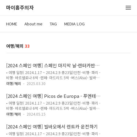
마이홈주의자
HOME
About me
TAG
MEDIA LOG
여행/해외
33
[2024 스페인 여행] 스페인 마지막 날-렌터카반
납,빌바오 공항
• 여행 일정( 2024.1.17 ~ 2024.2.9 총23일)인천 -비행- 파리 -
비행- 바르셀로나 6박 -렌페- 마드리드 5박 -버스(Alsa)- 빌바오
2박 -렌트카- 산티아나 델 마르2박 -빌바오렌트카반납후 비행-
여행/해외
2025.03.30
파리 6박 -비행- 인천산티아나 델 마르에서 2박을 마치고 우리는
다시 빌바오로 향했다.남은 일정은 빌바오에서 빌린 렌터카를 공
[2024 스페인 여행] Picos de Europa - 푸엔테
항에 반납하는 것과 빌바오 공항에서 비행기 탑승이다. 스페인에
데(Fuente Dé) 가보기
• 여행 일정( 2024.1.17 ~ 2024.2.9 총23일)인천 -비행- 파리 -
서의 마지막 여정이다.마지막 일정이니 아침에 일찍 일어난 우리
비행- 바르셀로나 6박 -렌페- 마드리드 5박 -버스(Alsa)- 빌바오
는 다시 한번 산티아나 델 마르 동네를 거닐었다. 이 오래된 시골
2박 -렌트카- 산티아나 델 마르2박 -빌바오렌트카반납후 비행-
마을의 분위기를 한번이라도 더 기억에 넣고 싶었다. 아이들도
여행/해외
2024.05.15
파리 6박 -비행- 인천2024년 스페인 여행에서 스페인 북부를 넣
같은 마음이었는지 불만없이 따라 나섰다.마을을 한바퀴 돌고 오
은 가장 큰 이유는 두가지 였다.하나는 구겐하임 미술관이고 두
니 조식 시간.조식을 먹고 우리는 바로 체크아웃을 하고..
[2024 스페인 여행] 빌바오에서 렌트카 운전하기
번째는 푸엔테 데(Fuente Dé)였다.구겐하임 미술관은 미국 뉴저
• 여행 일정( 2024.1.17 ~ 2024.2.9 총23일)인천 -비행- 파리 -
지에 살때도 가본 적이 있어서 머리 속에 남아 있었지만 그때는