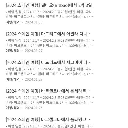
것이 4년전(2020년)에 크고 유명한 도시 위주의 여행을 했으니
리 가족이 각자 캐리어 한개 또는 두개를..
[2024 스페인 여행] 빌바오(Bilbao)에서 2박 3일
이번에는 소도시를 몇군데라도 가보자 했었다.스페인 관련 도서
• 여행 일정( 2024.1.17 ~ 2024.2.9 총23일)인천 -비행- 파리 -
를 몇권 사서 읽고 인터넷 블로그와 유튜브를 열심히 검색해 가
비행- 바르셀로나 6박 -렌페- 마드리드 5박 -버스(Alsa)- 빌바오
면서 알게 된 것이 '리얼스페인'이란 유튜브 채널을 운영하시는
2박 -렌트카- 산티아나 델 마르2박 -빌바오 렌트카반납후 비행-
이혜원 가이드님이었다.이분의 스페인 영상을 몽땅 보게 되었고
여행/해외
2024.01.30
파리 6박 -비행- 인천빌바오 도착 첫날 1일차.우선 숙소로 가야
정말 가보고 싶은 동네가 생겼는데 스페인 북부 칸타브리아 지방
한다. 에어비엔비로 예약한 숙소는 시내 중심에 있는데 너무 마
의 소도시 산티아나 델 마르(Santillana del..
[2024 스페인 여행] 마드리드에서 아빌라 다녀오
음에 들어 좋았다.많은 사람들이 산티아고 데 빌바오 대성당 근
기
• 여행 일정( 2024.1.17 ~ 2024.2.9 총23일)인천 -비행- 파리 -
처의 구시가지로 많이들 잡으시는 것 같던데 경험해 보니 그쪽은
비행- 바르셀로나 6박 -렌페- 마드리드 5박 -버스(Alsa)- 빌바오
밤에 많이 시끄러울 것 같았다. 기차로 도착한다면 기차역 옆의
2박 -렌트카- 산티아나 델 마르2박 -빌바오렌트카반납후 비행-
네르비온 강 건너가 바로 구시가지여서 숙소도 그쪽으로 잡으려
여행/해외
2024.01.27
파리 6박 -비행- 인천아빌라는 작은 마을이 성벽으로 둘러 쌓인
고 했는데 결과적으로 잘한 일이 되었다.식사를 위해 숙소를 나
곳이다.마드리드에서 갈수 있는 소도시는 여러 곳이 있지만 4년
와 미리 검색해둔 파이브 가이즈 버거로 향했다. 기차역을..
[2024 스페인 여행] 마드리드에서 세고비아 다녀
전에 이미 다녀왔던 톨레도는 제외했다. 수도교가 다시 보고 싶
오기
• 여행 일정( 2024.1.17 ~ 2024.2.9 총23일)인천 -비행- 파리 -
어 세고비아를 가기로 했고 그다음 한 두군데를 어디로 할까 고
비행- 바르셀로나 6박 -렌페- 마드리드 5박 -버스(Alsa)- 빌바오
민을 많이 했는데.처음에는 살라망카를 넣었고 그 다음 쿠엥카를
2박 -렌트카- 산티아나 델 마르2박 -빌바오렌트카반납후 비행-
넣었다.쿠엥카는 대중교통으로 가기에는 어렵다는 글들이 있고
여행/해외
2024.01.27
파리 6박 -비행- 인천2024.1.24 마드리드에서 세고비아로
거리가 멀어서 1박을 생각했다가 결국 빼기로 했다. 살라망카도
Avanza 버스로 다녀왔다.이에 대한 정보가 많이 없었기 때문에
쿠엥카와 비슷한 거리였고 의외로 큰 도시란 걸 파악하고 빼기..
[2024 스페인 여행] 바르셀로나에서 몬세라트 다
아래와 같이 사진을 좀 자세하게 찍었다.세고비아는 4년전에 다
녀오기
• 여행 일정( 2024.1.17 ~ 2024.2.9 총23일)인천 -비행- 파리 -
녀왔지만 당시에는 당일 가이드 투어로 다녀왔었는데 항상 느끼
비행- 바르셀로나 6박 -렌페- 마드리드 5박 -버스(Alsa)- 빌바오
는대로 가이드 투어는 시간이 부족하다. 당시에 여기는 나중에
2박 -렌트카- 산티아나 델 마르2박 -빌바오렌트카반납후 비행-
꼭 다시와야지 하고 찍어놓았었다.왜냐고? 세고비아 수도교가
여행/해외
2024.01.25
파리 6박 -비행- 인천이번 여행에서 가장 아쉬웠던 날이었다. 몬
내 마음에 쾅하고 떨어졌기 때문이다.4년뒤 다시 스페인을 가는
세라트를 가야 하는데 전날부터 이미 비 예보가 있었기 때문이
일정에 세고비아를 우리 가족만 직접 다녀오기로 한 것이다...
[2024 스페인 여행] 바르셀로나에서 플라멩코 공
다. 몬세라트 티켓을 온라인에서 이미 예매해 놓았기 때문에 갈
연 보기
• 여행 일정( 2024.1.17 ~ 2024.2.9 총23일) 인천 -비행- 파리
수 밖에 없는 상황.하루를 온전히 몬세라트에 할애한 것이라 어