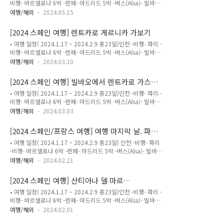
비행- 바르셀로나 6박 -렌페- 마드리드 5박 -버스(Alsa)- 빌바오
건축물에 관심이 없었지만 2020년 스페인 여행을 계획하면서
2박 -렌트카- 산티아나 델 마르2박 -빌바오렌트카반납후 비행-
안토니 가우디를 시작으로 건축가에도 관심을 갖게 되었다. 그러
여행/해외
2024.05.15
파리 6박 -비행- 인천여행가기전 한국에서 미리 해놓은 것 중 한
다 보니 자연스럽게 유명한 건축가들의 건축물에 대한 관심으로
가지가 렌트카 예약이었다. 4년 전 여행에서 스페인 남부의 코스
이어졌다.푸엔테 데(Fuente Dé)는 2020년..
[2024 스페인 여행] 렌트카로 게르니카 가보기
타 델 솔(Costa del sol)을 렌트카로 운전해 봤었기 때문에 이번
• 여행 일정( 2024.1.17 ~ 2024.2.9 총23일)인천 -비행- 파리 -
여행에서는 빌바오를 비롯한 북부 지방을 꼭 렌트카로 운전해 보
비행- 바르셀로나 6박 -렌페- 마드리드 5박 -버스(Alsa)- 빌바오
고 싶었다.스페인은 기본적으로 도로가 아주 잘되어 있는 나라이
2박 -렌트카- 산티아나 델 마르2박 -빌바오렌트카반납후 비행-
다. 그리고 대부분의 고속도로가 무료이다. 아래 고속도로 정보
여행/해외
2024.03.10
파리 6박 -비행- 인천빌바오에서 자동차를 렌트하고 제일 먼저
가 나와있지만 4년전 렌트했을때도 고속도로 톨게이트에서 비
들른 곳이 게르니카이다.게르니카는 피카소의 그림으로 유명해
용을 지불한 적이 없었다. 이번 3일간의 렌트카 ..
[2024 스페인 여행] 빌바오에서 렌트카로 가스텔
진 스페인 북부의 소도시이다.4년전 스페인 여행을 준비하면서
루가체 가보기
• 여행 일정( 2024.1.17 ~ 2024.2.9 총23일)인천 -비행- 파리 -
알게된 게르니카. 그때는 북부지역을 계획하지 않아서 가보지 못
비행- 바르셀로나 6박 -렌페- 마드리드 5박 -버스(Alsa)- 빌바오
했는데 마드리드 소피아 미술관에서 파블로 피카소가 그린 그림
2박 -렌트카- 산티아나 델 마르2박 -빌바오렌트카반납후 비행-
'게르니카'를 보게 되었다.굉장히 큰 그림이었고 한동안 그림을
여행/해외
2024.03.03
파리 6박 -비행- 인천빌바오 2박후 우리는 허츠(Hertz)-빌바오
쳐다보느라 자리를 뜨지 못했다. 그때 스페인 북부 소도시 게르
에서 차를 렌트하였다.빌바오에서 2박하고 체크아웃을 했으니
니카를 나의 버킷 리스트에 넣게 되었다.4년동안 마음 속 버킷리
[2024 스페인/프랑스 여행] 여행 마지막 날. 파리
모든 짐을 다 차에 실었다. 역시나 캐리어가 너무 많았다.20인치
스..
에서 소매치기
• 여행 일정( 2024.1.17 ~ 2024.2.9 총23일) 인천 -비행- 파리
캐리어 2개와 10인치 캐리어 3개.차량은 이미 한국에서 미드 사
-비행- 바르셀로나 6박 -렌페- 마드리드 5박 -버스(Alsa)- 빌바오
이즈 SUV를 선택해 예약을 해 놓았다.빌바오에서 산티아나 델
2박 -렌트카- 산티아나 델 마르2박 -빌바오렌트카반납후 비행-
마르(Santillana del Mar)까지는 차로 약 1시간 30분(약
여행/해외
2024.02.21
파리 6박 -비행- 인천 우리 숙소의 위치는 파리 15구 였는데
130km) 거리.빌바오에서 가스텔루가체(Gaztelugatxe)까지는
CDG(샤를드골)공항을 가려면 M10을 타고 노틀담성당역
차로 약 40분(약 40..
[2024 스페인 여행] 산티아나 델 마르
(Saint-Michel Notre-Dame)에서 RER B라인으로 갈아타야 한
(Santillana del Mar)에서 2박 3일
• 여행 일정( 2024.1.17 ~ 2024.2.9 총23일)인천 -비행- 파리 -
다. 우리나라도 공항버스 또는 공항철도를 이용해야 인천공항을
비행- 바르셀로나 6박 -렌페- 마드리드 5박 -버스(Alsa)- 빌바오
갈 수 있는 것 처럼 파리에서 전철을 타고 샤를드골 공항을 가려
2박 -렌트카- 산티아나 델 마르2박 -빌바오렌트카반납후 비행-
면 반드시 RER B라인을 타야 하는데 당하고 보니 RER B라인의
여행/해외
2024.02.01
파리 6박 -비행- 인천2024년 스페인 여행을 계획할때 생각했던
공항방향 플랫폼에 소매치기들이 우글 거린다는걸 깨달았다. 우