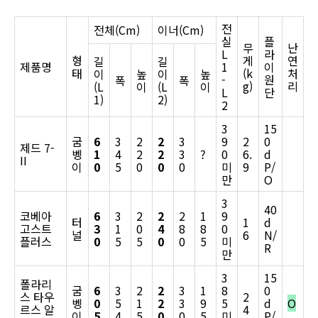
전
전체(Cm)
이너(Cm)
실
플
무
난
L
라
형
게
연
길
길
제품명
1
이
태
(k
처
이
높
이
높
-
원
폭
폭
g)
리
(L
이
(L
이
L
단
1)
2)
2
3
15
굼
6
3
2
2
3
9
2
0
제드 7-
벵
1
4
2
2
3
?
0
6.
d
II
이
0
5
0
0
0
미
9
P/
만
O
3
40
코베아
6
3
2
2
2
1
9
터
1
d
고스트
3
1
0
4
8
8
0
널
6
N/
플러스
0
5
5
0
0
5
미
R
만
3
15
폴라리
굼
6
3
2
2
3
1
8
0
스 타우
2
벵
0
5
1
2
3
9
5
d
O
르스 알
4
이
5
4
5
0
0
5
미
P/