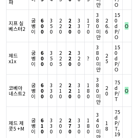
파
만
O
3
15
굼
6
3
2
2
3
1
8
2
0
지프 실
벵
0
5
2
2
3
7
0
6.
d
O
베스터2
이
0
0
0
0
0
0
미
6
P/
만
O
3
15
굼
6
3
2
2
3
8
0
제드
2
벵
0
5
2
2
2
?
0
d
x1x
5
이
0
0
5
0
0
미
P/
만
O
3
75
굼
6
3
2
2
3
1
8
코베아
2
d
벵
0
3
1
2
1
8
0
O
네스트2
0
P/
이
0
0
0
0
0
0
미
T
만
75
3
d
굼
6
3
2
2
3
1
4
제드 제
1
P/
벵
1
3
0
7
3
8
0
콧5 +M
8
T,
이
0
0
0
0
0
0
미
19
만