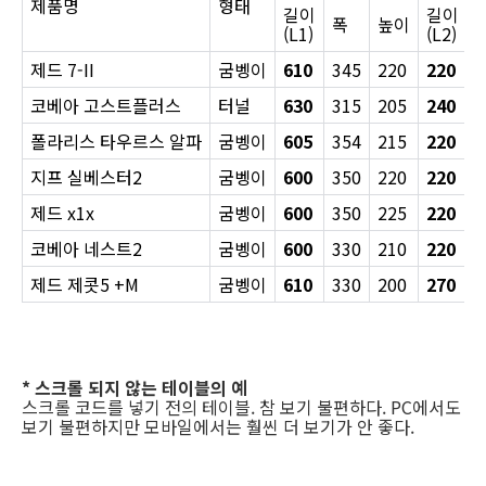
제품명
형태
길이
길이
폭
높이
(L1)
(L2)
제드 7-II
굼벵이
610
345
220
220
3
코베아 고스트플러스
터널
630
315
205
240
2
폴라리스 타우르스 알파
굼벵이
605
354
215
220
3
지프 실베스터2
굼벵이
600
350
220
220
3
제드 x1x
굼벵이
600
350
225
220
3
코베아 네스트2
굼벵이
600
330
210
220
3
제드 제콧5 +M
굼벵이
610
330
200
270
3
* 스크롤 되지 않는 테이블의 예
스크롤 코드를 넣기 전의 테이블. 참 보기 불편하다. PC에서도
보기 불편하지만 모바일에서는 훨씬 더 보기가 안 좋다.