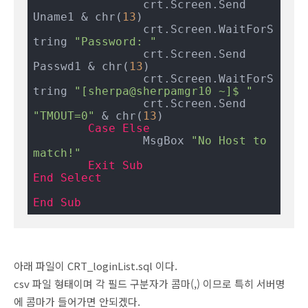
		crt.Screen.Send 
Uname1 & chr(
13
)

		crt.Screen.WaitForS
tring 
"Password: "
		crt.Screen.Send 
Passwd1 & chr(
13
)

		crt.Screen.WaitForS
tring 
"[sherpa@sherpamgr10 ~]$ "
		crt.Screen.Send 
"TMOUT=0"
 & chr(
13
)

Case
Else
		MsgBox 
"No Host to 
match!"
Exit
Sub
End
Select
End
Sub
아래 파일이 CRT_loginList.sql 이다.
csv 파일 형태이며 각 필드 구분자가 콤마(,) 이므로 특히 서버명
에 콤마가 들어가면 안되겠다.