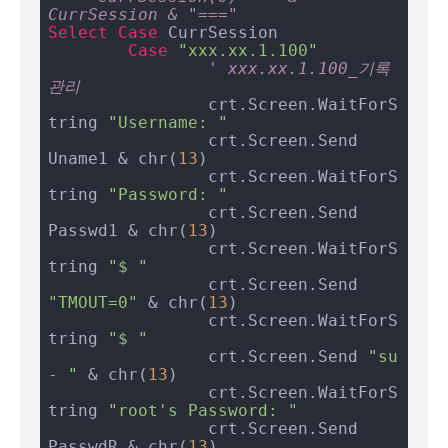
CurrSession & "==="
Select
Case
 CurrSession

Case
"xxx.xx.1.100"
' xxx.xx.1.100_기록
관리
		crt.Screen.WaitForS
tring 
"Username: "
		crt.Screen.Send 
Uname1 & chr(
13
)

		crt.Screen.WaitForS
tring 
"Password: "
		crt.Screen.Send 
Passwd1 & chr(
13
)

		crt.Screen.WaitForS
tring 
"$ "
		crt.Screen.Send 
"TMOUT=0"
 & chr(
13
)

		crt.Screen.WaitForS
tring 
"$ "
		crt.Screen.Send 
"su 
- "
 & chr(
13
)

		crt.Screen.WaitForS
tring 
"root's Password: "
		crt.Screen.Send 
PasswdR & chr(
13
)
