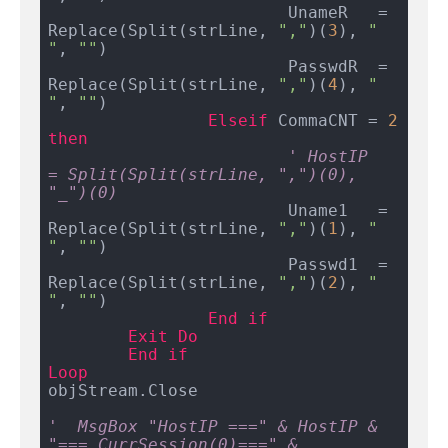
			UnameR   = 
Replace(Split(strLine, 
","
)(
3
), 
" 
"
, 
""
)

			PasswdR  = 
Replace(Split(strLine, 
","
)(
4
), 
" 
"
, 
""
)

Elseif
 CommaCNT = 
2
then
' HostIP   
= Split(Split(strLine, ",")(0), 
"_")(0)
			Uname1   = 
Replace(Split(strLine, 
","
)(
1
), 
" 
"
, 
""
)

			Passwd1  = 
Replace(Split(strLine, 
","
)(
2
), 
" 
"
, 
""
)

End
if
Exit
Do
End
if
Loop
objStream.Close

'  MsgBox "HostIP ===" & HostIP & 
"=== CurrSession(0)===" & 