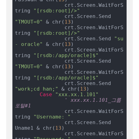
		crt.Screen.WaitForS
tring 
"[rsdb:root]/>"
		crt.Screen.Send 
"TMOUT=0"
 & chr(
13
)

		crt.Screen.WaitForS
tring 
"[rsdb:root]/>"
		crt.Screen.Send 
"su 
- oracle"
 & chr(
13
)

		crt.Screen.WaitForS
tring 
"[rsdb:/app/oracle]$"
		crt.Screen.Send 
"TMOUT=0"
 & chr(
13
)

		crt.Screen.WaitForS
tring 
"[rsdb:/app/oracle]$"
		crt.Screen.Send 
"work;cd han;"
 & chr(
13
)

Case
"xxx.xx.1.101"
' xxx.xx.1.101_그룹
포털#1
		crt.Screen.WaitForS
tring 
"Username: "
		crt.Screen.Send 
Uname1 & chr(
13
)

		crt.Screen.WaitForS