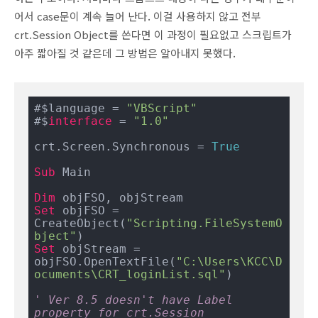
어서 case문이 계속 늘어 난다. 이걸 사용하지 않고 전부
crt.Session Object를 쓴다면 이 과정이 필요없고 스크립트가
아주 짧아질 것 같은데 그 방법은 알아내지 못했다.
#$language = 
"VBScript"
#$
interface
 = 
"1.0"
crt.Screen.Synchronous = 
True
Sub
 Main

Dim
Set
 objFSO = 
CreateObject(
"Scripting.FileSystemO
bject"
Set
 objStream = 
objFSO.OpenTextFile(
"C:\Users\KCC\D
ocuments\CRT_loginList.sql"
)

' Ver 8.5 doesn't have Label 
property for crt.Session