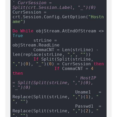
' CurrSession = 
Split(crt.Session.Label, "_")(0)
CurrSession = 
crt.Session.Config.GetOption(
"Hostn
ame"
)

Do
While
 objStream.AtEndOfStream <> 
True
	strLine = 
objStream.ReadLine

	CommaCNT = Len(strLine) - 
len(replace(strLine, 
","
, 
""
))

If
 Split(Split(strLine, 
","
)(
0
), 
"_"
)(
0
) = CurrSession 
then
If
 CommaCNT = 
4
then
' HostIP   
= Split(Split(strLine, ",")(0), 
"_")(0)
			Uname1   = 
Replace(Split(strLine, 
","
)(
1
), 
" 
"
, 
""
)

			Passwd1  = 
Replace(Split(strLine, 
","
)(
2
), 
" 
"
, 
""
)
