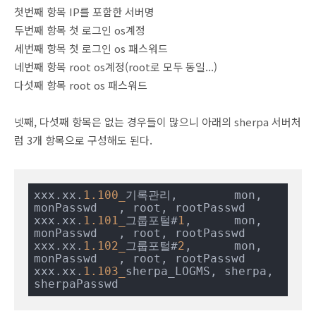
첫번째 항목 IP를 포함한 서버명
두번째 항목 첫 로그인 os계정
세번째 항목 첫 로그인 os 패스워드
네번째 항목 root os계정(root로 모두 동일...)
다섯째 항목 root os 패스워드
넷째, 다섯째 항목은 없는 경우들이 많으니 아래의 sherpa 서버처
럼 3개 항목으로 구성해도 된다.
xxx.xx.
1.100_
기록관리,        mon, 
monPasswd   , root, rootPasswd

xxx.xx.
1.101_
그룹포털#
1
,      mon, 
monPasswd   , root, rootPasswd

xxx.xx.
1.102_
그룹포털#
2
,      mon, 
monPasswd   , root, rootPasswd

xxx.xx.
1.103_
sherpa_LOGMS, sherpa, 
sherpaPasswd