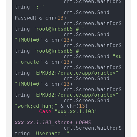
		crt.Screen.WaitForS
tring 
": "
		crt.Screen.Send 
PasswdR & chr(
13
)

		crt.Screen.WaitForS
tring 
"root@krbsdb5 # "
		crt.Screen.Send 
"TMOUT=0"
 & chr(
13
)

		crt.Screen.WaitForS
tring 
"root@krbsdb5 # "
		crt.Screen.Send 
"su 
- oracle"
 & chr(
13
)

		crt.Screen.WaitForS
tring 
"EPKDB2:/oracle/app/oracle>"
		crt.Screen.Send 
"TMOUT=0"
 & chr(
13
)

		crt.Screen.WaitForS
tring 
"EPKDB2:/oracle/app/oracle>"
		crt.Screen.Send 
"work;cd han;"
 & chr(
13
)

Case
"xxx.xx.1.103"
' 
xxx.xx.1.103_sherpa_LOGMS
		crt.Screen.WaitForS
tring 
"Username: "