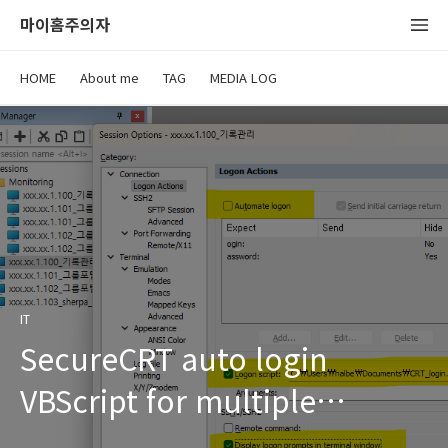
마이홈주의자
HOME
About me
TAG
MEDIA LOG
IT
SecureCRT auto login
VBScript for multiple
servers(여러대 자동 로그인)