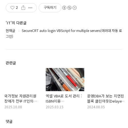
2
구독하기
'IT'의 다른글
현재글
SecureCRT auto login VBScript for multiple servers(여러대 자동 로
그인)
관련글
국가정보 자원관리원
엑셀 VBA로 도서 관리 :
운영DBA가 보는 지연된
장애가 전부 IT인의
ISBN이용
블록 클린아웃(Delayed
책임인가?
국립중앙도서관
Block Cleanout)
2025.10.08
2025.03.15
2024.08.05
OpenAPI
댓글