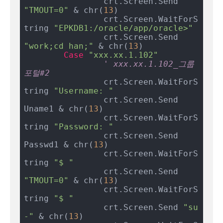
		crt.Screen.Send 
"TMOUT=0"
 & chr(
13
)

		crt.Screen.WaitForS
tring 
"EPKDB1:/oracle/app/oracle>"
		crt.Screen.Send 
"work;cd han;"
 & chr(
13
)

Case
"xxx.xx.1.102"
' xxx.xx.1.102_그룹
포털#2
		crt.Screen.WaitForS
tring 
"Username: "
		crt.Screen.Send 
Uname1 & chr(
13
)

		crt.Screen.WaitForS
tring 
"Password: "
		crt.Screen.Send 
Passwd1 & chr(
13
)

		crt.Screen.WaitForS
tring 
"$ "
		crt.Screen.Send 
"TMOUT=0"
 & chr(
13
)

		crt.Screen.WaitForS
tring 
"$ "
		crt.Screen.Send 
"su 
-"
 & chr(
13
)
