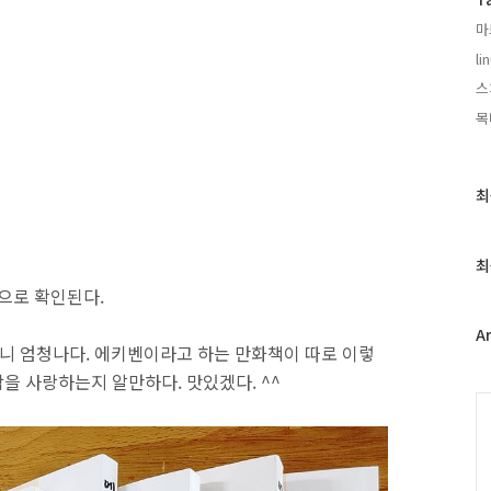
마
li
스
목
최
최
근
글
과
최
인
것으로 확인된다.
기
글
A
하니 엄청나다. 에키벤이라고 하는 만화책이 따로 이렇
을 사랑하는지 알만하다. 맛있겠다. ^^
C