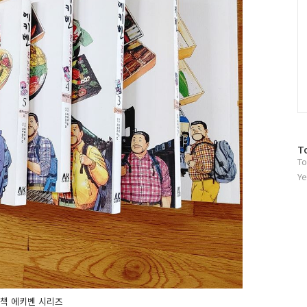
방
T
To
문
자
Ye
수
책 에키벤 시리즈