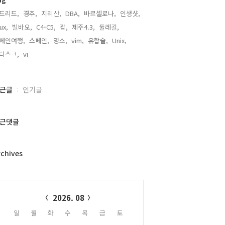
드리드,
경추,
지리산,
DBA,
바르셀로나,
인생샷,
nux,
빌바오,
C4-C5,
괌,
제주4.3,
둘레길,
페인여행,
스페인,
명소,
vim,
유합술,
Unix,
디스크,
vi,
근글
인기글
근댓글
rchives
alendar
2026. 08
일
월
화
수
목
금
토