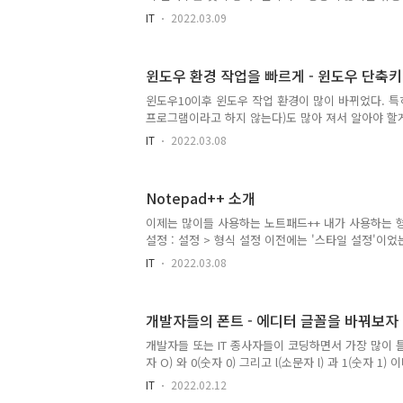
었다.- 새 창 열기 Ctrl + n - 시크릿 모드로 새 창 열기 Ct
IT
2022.03.09
을 열어 이동 Ctrl + T- 탭으로 이동 Ctrl + Tab (앞으로) 
(뒤로) - 현재 탭 닫기 Ctrl + W 또는 Ctrl + F4 - 
왼쪽 화살표, Alt + 오른쪽 화살표 - Chrome 메뉴 열기 A
윈도우 환경 작업을 빠르게 - 윈도우 단축키
탭에서 방문 기록 페이지 열기 Ctrl + H- 새 탭에서 다
J- 개발자 도구 열기 F12 -..
윈도우10이후 윈도우 작업 환경이 많이 바뀌었다. 특
프로그램이라고 하지 않는다)도 많아 져서 알아야 할게
뀐 윈도우 환경에서 빠른 작업을 하려면 마우스 보다
IT
2022.03.08
이 훨씬 효율적이다. 키보드를 이용하기 위해서 알아
다. 아래 대표적으로 사용하고 있는 단축키들을 적었다
틈나는 대로 업데이트 해보려고 한다.- 탐색기 열기 : W
Notepad++ 소개
복사/붙여넣기 복사 : Ctrl + C 또는 Ctrl + Insert 붙여
Insert - 작업윈도우간 이동 : Alt + Tab 윈도우간
이제는 많이들 사용하는 노트패드++ 내가 사용하는 형태
Tab을 눌러 이동한다..
설정 : 설정 > 형식 설정 이전에는 '스타일 설정'이었는데
Board 테마를 선호한다. . 글꼴 형식 : 나눔고딕코딩 
IT
2022.03.08
12 . 전역 글꼴 선택 2. 왼쪽에 문서 목록창 . 보기 >
상당히 많은 파일을 열어서 작업하기 때문에 열려있
기 편하고 현재 오픈된 문서 이름을 세로로 볼수 있어 좋
개발자들의 폰트 - 에디터 글꼴을 바꿔보자
줄로 표시 . 작게 4. 문법 강조(Syntax Highlight
며 거의 모든 언어를 지원한다. . 설정 > 새문서 > 
개발자들 또는 IT 종사자들이 코딩하면서 가장 많이 
경우 S..
자 O) 와 0(숫자 0) 그리고 l(소문자 l) 과 1(숫자 1
트를 그대로 사용한다면 말이다. 하지만 이것은 단지
IT
2022.02.12
기가 아니다. 그래서 가능한 오류를 줄이기 위해서는