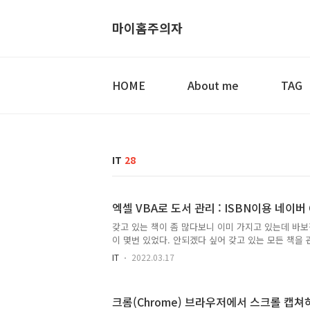
마이홈주의자
HOME
About me
TAG
IT
28
엑셀 VBA로 도서 관리 : ISBN이용 네이버
갖고 있는 책이 좀 많다보니 이미 가지고 있는데 바보
이 몇번 있었다. 안되겠다 싶어 갖고 있는 모든 책을
게 되었다. 어떻게 하지? 엑셀로 다 정리를 하면 되겠지
IT
2022.03.17
기로 했다.핸드폰 무료 바코드 스캔앱들 중 괜찮은 앱
가 너무 많았다. 가장 큰 문제는 핸드폰을 가져다 대
문제였다. 아직 포커스가 맞지 않았는데도 스캔해버리
크롬(Chrome) 브라우저에서 스크롤 캡쳐
스캔하고... 문제가 많았다. 안되겠다 싶어 바코드 