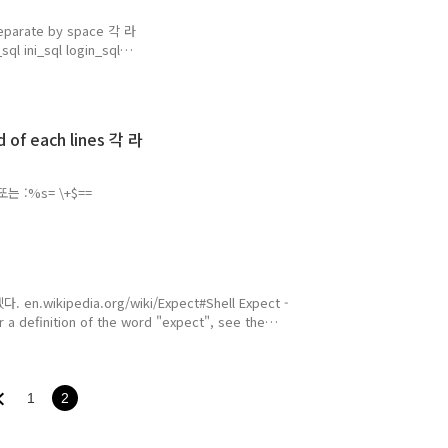
 separate by space 각 라
ini_sql login_sql
 ini_sql ini_sql
_html_htm my_html_htm
래와 같다. :%s/.*/&
) .*/ : 해당라인의 모든 문자(빈
d of each lines 각 라
 넣..
 :%s= \+$==
ikipedia.org/wiki/Expect#Shell Expect -
or a definition of the word "expect", see the
 to the Tcl scripting language written by Don Libes.
rams that expose a text term en.wikipedia.org
1
2