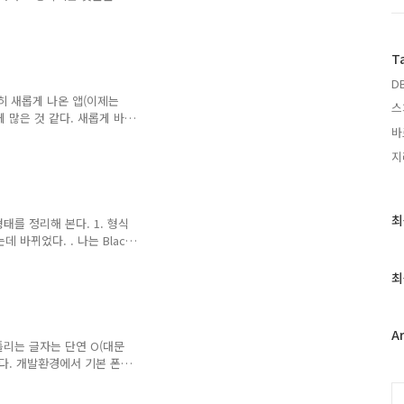
rl + Shift + n - 새 탭
또는 Ctrl + Shift + Tab
이전 페이지, 다음 페이지 Alt +
T
lt + F 또는 Alt + E- 새
운로드 페이지 열기 Ctrl +
D
히 새롭게 나온 앱(이제는
스
 많은 것 같다. 새롭게 바
바
 키보드를 적극 이용하는 것
야 하는 것이 바로 단축키이
지
. 이것 보다 훨씬 많지만
indows + E - 도스창에서
넣기 : Ctrl + V 또는 Shift
최
최
 이동은 Alt를 누른 상태에서
를 정리해 본다. 1. 형식
근
 바뀌었다. . 나는 Black
글
(네이버 무료 폰트) . 크기는
과
 문서 목록 . 보통 일하다 보면
최
인
는 파일간 이동할때 선택하
다. 3. 탭 표시줄 . 여러
기
) . 가장 유용한 기능이라 생각하
글
A
기본 언어를 선택해 둔다. 나의
틀리는 글자는 단연 O(대문
) 이다. 개발환경에서 기본 폰
 개발자에게만 한정된 이야
C
 이것을 고려한 폰트를 다운