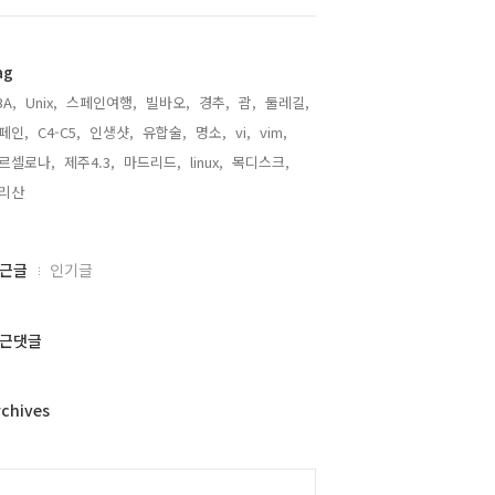
ag
BA,
Unix,
스페인여행,
빌바오,
경추,
괌,
둘레길,
페인,
C4-C5,
인생샷,
유합술,
명소,
vi,
vim,
르셀로나,
제주4.3,
마드리드,
linux,
목디스크,
리산,
근글
인기글
근댓글
rchives
alendar