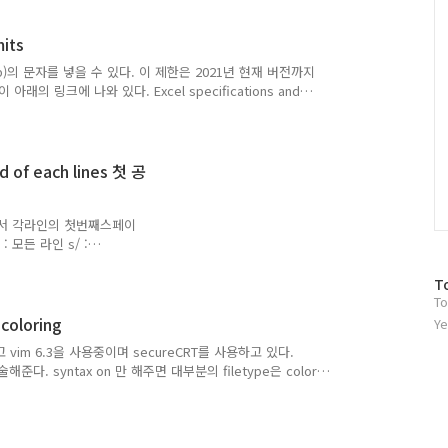
가장 많이 쓰는 폰트로는 네이
 것이다. '나눔고딕' 글꼴중
mits
는 나눔고딕D2Coding 글
되어 있으니 다운로드 받아
32kb)의 문자를 넣을 수 있다. 이 제한은 2021년 현재 버전까지
이이 ..
 링크에 나와 있다. Excel specifications and
nd of each lines 첫 공
에서 각라인의 첫번째스페이
 모든 라인 s/ :
ee뒤의 모든 문자 / : 아무것도
하나의 명령으로 할 수 있는
방
T
지만 너무나 막강한 기능을
To
문
을 가진 VIM 까지 사용되
 coloring
자
Ye
위처럼 regular
수
이고 vim 6.3을 사용중이며 secureCRT를 사용하고 있다.
니라 특히 오라클에서도 막강한
고 기술해준다. syntax on 만 해주면 대부분의 filetype은 color
추가로 적어주어야 한다. 주의: 텔넷프로그램인 secureCRT의
수 있다. 예전부터 사용되어오던 VT100은 color를 지원하지 않
ptions>Session Options>Terminal>Emulation 에서