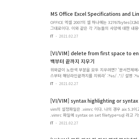
받아 사용하는 것이 좋다. 1. 최근들어 개발자들이 
버가 2008년 공개한 '나눔고딕' 글꼴이라 할 수 있을
MS Office Excel Specifications and Li
'나눔고딕코딩' 글꼴이 가장 많이 사용할 것이다. 현재
꼴인 것으로 확인된다. 이외에도 다양한 폰트가 개발
OFFICE 엑셀 2007의 셀 하나에는 32767bytes(
사용할 수 있다.(단, 폰트에 대한 저작권은 민감한 내용
그대로이다. 이와 같은 각 기능들의 사양에 대한 내용이 아래의
limits
IT
2021.02.27
[VI/VIM] delete from first space to e
백부터 끝까지 지우기
위와같이 노란색 부분을 모두 지우려면? '문서전체
스부터 해당라인끝까지를 지워라' :%s/ .*// 설명 :% :
substitute(대체 명령) .*/ : 해당라인의 첫 spac
IT
2021.02.27
없는것으로 대체해라. vi/vim 외에 이같은 작업을 
에디터가 있을까? vi는 참 오랫동안 잘 사용하고 있
잘 모르고 있는것 같다. 게다가 이제는 더 엄청난 기능
[VI/VIM] syntax highlighting or syntax
고 있는데 vim의 기능은 또 언제 익혀야 하나.... 특히 
vim의 설정파일은 .vimrc 이다. 나의 경우 aix 5.3
expression을 잘 익혀두면 unix/linux 뿐만 아
.vimrc 파일에 syntax on set filetype=sql 라
기능을 활용할 수 있게된다.
가 적용되지만 sql은 제외이다. filetype 옵션을 
IT
2021.02.27
경우 TERMinal type을 지정해주어야 color를 볼
는다. securtCRT(5.5기준)에서 color를 보기위해서는 O
Terminal type을 선택해..