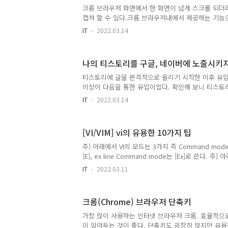
18,000원. 적당하다. 책의 ISBN 바코드에 대고 총
크롬 브라우저 화면에서 한 화면이 넘게 스크롤 되더
거의 없이 스캔을 빨리 할 수 있어 너무 좋았다.이제 엑셀
캡쳐 할 수 있다.크롬 브라우저내에서 제공하는 기능
정리해 본다.1. 크롬 브라우저에서 F12를 누르면 
IT
2022.03.14
나타난다. IT를 하지 않는 분들은 F12를 누르면 적
다. 이런게 있으니...2. 명령어 실행을 위해 Ctrl + S
점세개를 누르면 아래 'Run command'를 선택 
나의 티스토리를 구글, 네이버에 노출시키
명령어를 입력할 수 있는 창이 나타난다.3. Run > 프
다. 입력하면 프롬프트 밑에 아래와 같이 선택 가능한
티스토리에 글을 본격적으로 올리기 시작한 이후 유입
Capture full size screensh..
이상이 다음을 통한 유입이었다. 확인해 보니 티스
니 당연한 것이었고 구글, 네이버에 나의 티스토리가 
IT
2022.03.14
있다'라고 등록하는 절차가 필요했다. 우선 구글의 경우
Search Console)에 등록해줘야 한다. 티스토리
때문에 아래와 같이 사용하도록 간단하게 등록해주면 
[VI/VIM] vi의 유용한 10가지 팁
Google Search Console 사이트에서 직접 등록
상태라 중복인데 잘 동작하는지 며칠 지나 보면 알겠
주) 아래에서 VI의 모드는 3가지 즉 Command mode는
동일하게 내 티스토리를 등록해 주어야 한다. 네이버 
[E], ex line Command mode는 [Ex]로 쓴다. 
문자를 구별한다. 1. [C] 현재화면의 제일위로 커서를
IT
2022.03.11
로 커서를 이동 : m 현재화면의 제일아래로 커서를 이동 :
고 싶다면 오른손을 절대로 화살표로 가져가지 말아야 한다
이동하고 싶다. n번째 line으로 이동하고자 할 경우 [C
크롬(Chrome) 브라우저 단축키
로 이동 3. 줄의 맨 처음에 나오는 `select'만 검
력한다. [C] /^select 참고 : '^'는 유닉스에서 사용되
가장 많이 사용하는 인터넷 브라우저 크롬. 효율적으
이 알아두는 것이 좋다. 단축키도 굉장히 많지만 유