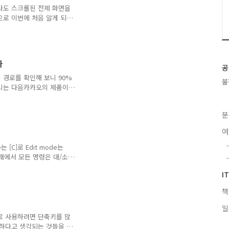
 쏘듯이 버튼을 누르니 오류도
라도 스크롤된 전체 화면을
 파일에 ISB..
으로 이번에 처음 알게 되어
화면 오른쪽에 개발자 도구가
잖이 당황하겠지만 어쩔 수 없
hift + P를 누른다. 화면처럼
그럼 도스 프롬프트와 비슷한
자
롬프트에서 full을 입력해본
공
 명령어가 나오게 된다.
 경로를 확인해 보니 90%
불
토리는 다음카카오의 제품이
노출될 수 있도록 '나 여기
 구글 서치 콘솔(Google
분
에서는 플러그인을 제공해주기
된다. 나는 이걸 모르고
을 했다. 플러그인까지 사용한
지. 그 다음 네이버에서도
 [C]로 Edit mode는
서치 어드바이저에 들..
주) 아래에서 모든 명령은 대/소
 이동 : h 현재화면의 가운데
I
 l * VI/VIM에 익숙해지
. 2. 원하는 line으로
] nG G 문서의 제일 끝으
색하고 싶다면 다음과 같이 입
일
는 검색Characte..
로 사용하려면 단축키를 많
용하다고 생각되는 것들을 적