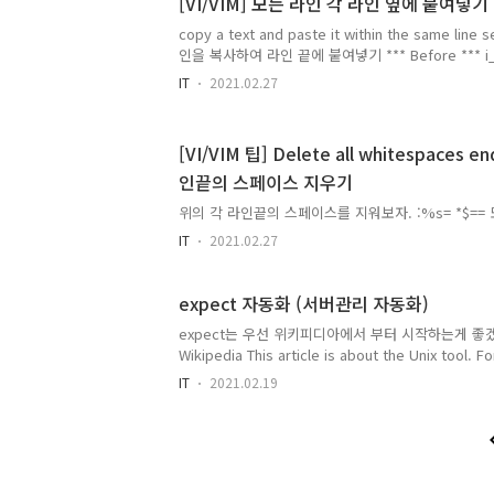
[VI/VIM] 모든 라인 각 라인 옆에 붙여넣기
copy a text and paste it within the same line
인을 복사하여 라인 끝에 붙여넣기 *** Before *** i_sql 
Documents my_html_htm *** After *** i_sql i_sql
IT
2021.02.27
login_sql login_sql Documents Documents my
After와 같이 한 줄을 뒤에 붙여넣기를 하려면 방법은 아
&/ 설명 :% : 모든 라인 s/ : substitute(대체 명령
[VI/VIM 팁] Delete all whitespaces en
라인 제외) & &/ : 검색된 문자열자체(&)를 두개(& &)
인끝의 스페이스 지우기
위의 각 라인끝의 스페이스를 지워보자. :%s= *$== 또는
IT
2021.02.27
expect 자동화 (서버관리 자동화)
expect는 우선 위키피디아에서 부터 시작하는게 좋겠다. en.w
Wikipedia This article is about the Unix tool. F
Wiktionary entry expect. Expect is an extension
IT
2021.02.19
The program automates interactions with prog
Roland Giersig. expect perl 모듈 : expe..