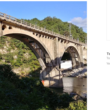
방
T
To
문
자
Ye
수