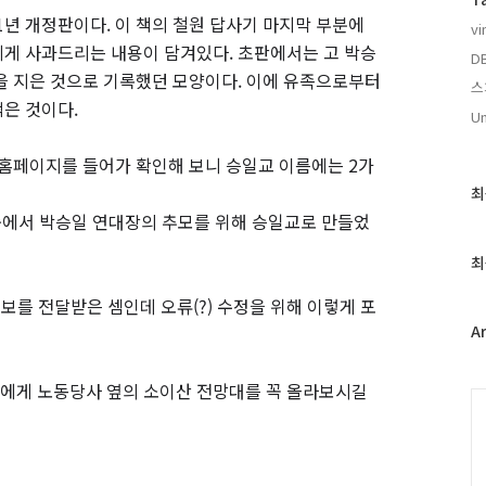
1년 개정판이다. 이 책의 철원 답사기 마지막 부분에
vi
게 사과드리는 내용이 담겨있다. 초판에서는 고 박승
D
을 지은 것으로 기록했던 모양이다. 이에 유족으로부터
스
은 것이다.
Un
 홈페이지를 들어가 확인해 보니 승일교 이름에는 2가
최
최
근
중에서 박승일 연대장의 추모를 위해 승일교로 만들었
글
과
최
인
기
정보를 전달받은 셈인데 오류(?) 수정을 위해 이렇게 포
글
A
들에게 노동당사 옆의 소이산 전망대를 꼭 올라보시길
C