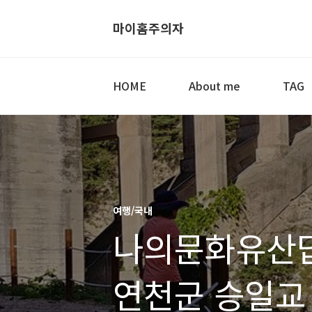
마이홈주의자
HOME
About me
TAG
여행/국내
나의문화유산답
연천군 승일교