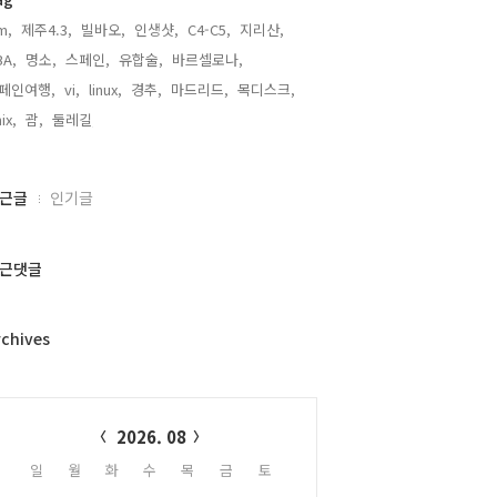
m,
제주4.3,
빌바오,
인생샷,
C4-C5,
지리산,
BA,
명소,
스페인,
유합술,
바르셀로나,
페인여행,
vi,
linux,
경추,
마드리드,
목디스크,
ix,
괌,
둘레길,
근글
인기글
근댓글
rchives
alendar
2026. 08
일
월
화
수
목
금
토