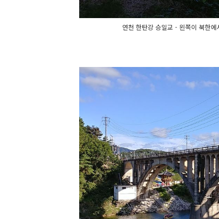
연천 한탄강 승일교 - 왼쪽이 북한에