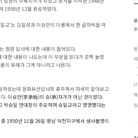
이 남한의 수복지구가 되었고 공사를 시작한 1948년
 1958년 12월 완공하였다.
공
승일교'는 김일성과 이승만의 이름에서 한 글자씩을 따
불
는 철원 답사에 대한 내용이 들어있다.
분
에 대한 내용이 나오는데 이 부분을 읽다가 깜짝 놀랐
이름의 유래가 그게 아니라고 나온다.
I
궁금하셨는데 문화유산답사회 총무께서 자세히 알아보고
이다.
이승만(李承晚)의 승(
承)자가가 아닌 것이었다.
서 고 박승일 연대장의 추모하며 승일교라고 명명했다는
일
 중 1950년 11월 26일 평남 덕천지구에서 생사불명이
T