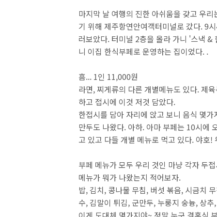
마지막 날 여행의 진한 아쉬움을 갖고 우리
기 위해 제주항연안여객터미널로 갔다. 9시
러보았다. 터미널 2층을 올라 가니 '스낵 &
니 이집 한식부페로 운영하는 집이었다. .
흠... 1인 11,000원
라면, 찌게류의 다른 개별메뉴도 있다. 제
하고 접시에 이것 저것 담았다.
한접시를 담아 자리에 앉고 보니 음식 몇가
만두도 나왔다. 아하. 아마 부페는 10시에
고 있고 다들 개별 메뉴로 먹고 있다. 야호
부페 메뉴가 모두 우리 것인 마냥 각자 두접
메뉴가 뭐가 나왔는지 적어보자.
밥, 김치, 콩나물 무침, 버섯 볶음, 시금치 무
수, 김말이 튀김, 군만두, 누룽지 숭늉, 상추,
이게 도대체 몇가지야~ 정말 누구 결혼식 