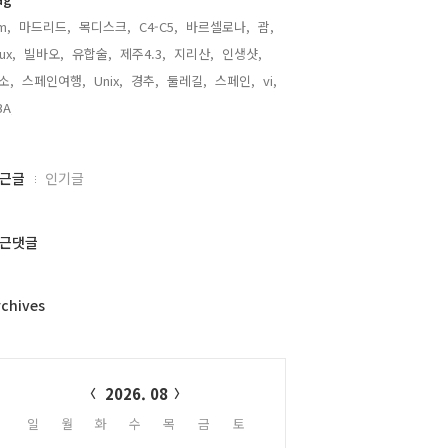
m,
마드리드,
목디스크,
C4-C5,
바르셀로나,
괌,
nux,
빌바오,
유합술,
제주4.3,
지리산,
인생샷,
소,
스페인여행,
Unix,
경추,
둘레길,
스페인,
vi,
BA,
근글
인기글
근댓글
rchives
alendar
2026. 08
일
월
화
수
목
금
토