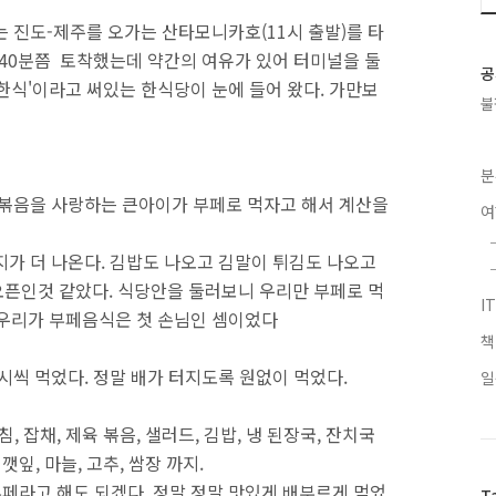
는 진도-제주를 오가는 산타모니카호(11시 출발)를 타
40분쯤 토착했는데 약간의 여유가 있어 터미널을 둘
공
 한식'이라고 써있는 한식당이 눈에 들어 왔다. 가만보
불
분
육볶음을 사랑하는 큰아이가 부페로 먹자고 해서 계산을
지가 더 나온다. 김밥도 나오고 김말이 튀김도 나오고
 오픈인것 같았다. 식당안을 둘러보니 우리만 부페로 먹
I
! 우리가 부페음식은 첫 손님인 셈이었다
시씩 먹었다. 정말 배가 터지도록 원없이 먹었다.
일
침, 잡채, 제육 볶음, 샐러드, 김밥, 냉 된장국, 잔치국
 깻잎, 마늘, 고추, 쌈장 까지.
부페라고 해도 되겠다. 정말 정말 맛있게 배부르게 먹었
T