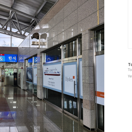
방
T
To
문
자
Ye
수