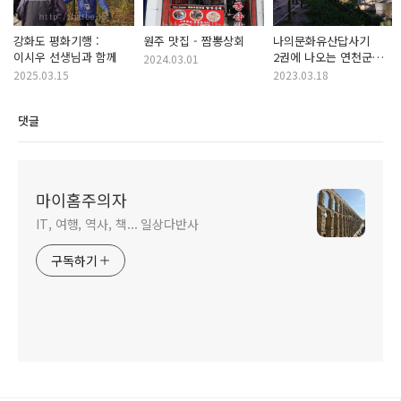
강화도 평화기행 :
원주 맛집 - 짬뽕상회
나의문화유산답사기
이시우 선생님과 함께
2권에 나오는 연천군
2024.03.01
승일교
2025.03.15
2023.03.18
댓글
마이홈주의자
IT, 여행, 역사, 책... 일상다반사
구독하기