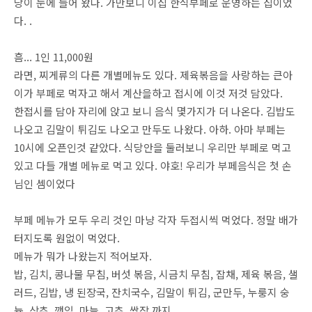
당이 눈에 들어 왔다. 가만보니 이집 한식부페로 운영하는 집이었
다. .
흠... 1인 11,000원
라면, 찌게류의 다른 개별메뉴도 있다. 제육볶음을 사랑하는 큰아
이가 부페로 먹자고 해서 계산을하고 접시에 이것 저것 담았다.
한접시를 담아 자리에 앉고 보니 음식 몇가지가 더 나온다. 김밥도
나오고 김말이 튀김도 나오고 만두도 나왔다. 아하. 아마 부페는
10시에 오픈인것 같았다. 식당안을 둘러보니 우리만 부페로 먹고
있고 다들 개별 메뉴로 먹고 있다. 야호! 우리가 부페음식은 첫 손
님인 셈이었다
부페 메뉴가 모두 우리 것인 마냥 각자 두접시씩 먹었다. 정말 배가
터지도록 원없이 먹었다.
메뉴가 뭐가 나왔는지 적어보자.
밥, 김치, 콩나물 무침, 버섯 볶음, 시금치 무침, 잡채, 제육 볶음, 샐
러드, 김밥, 냉 된장국, 잔치국수, 김말이 튀김, 군만두, 누룽지 숭
늉, 상추, 깻잎, 마늘, 고추, 쌈장 까지.