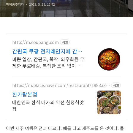
마이홈주의자
2023. 5. 29. 12:42
http://m.coupang.com
광고
간편국 쿠팡 전자레인지에 간편
하게
바쁜 일상, 간편국, 뚝딱! 와우회원 무
제한 무료배송. 복잡한 조리 없이 간
편하게, 간편국 쿠팡에서 해결하세요.
https://m.place.naver.com/restaurant/1983330
광고
0
한가람본점
대한민국 한식 대가의 약선 한정식맛
집
이번 제주 여행은 전과 다르다. 배를 타고 제주도를 온 것이다. 물