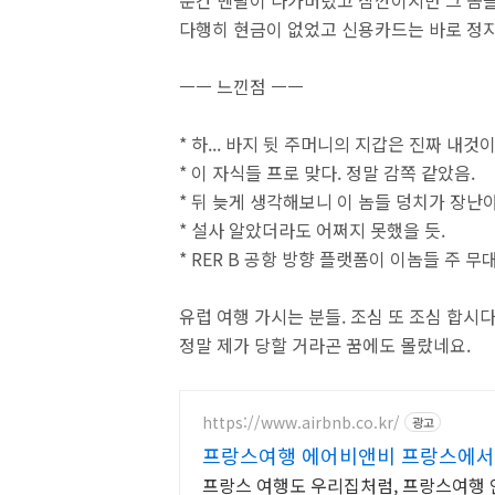
순간 멘탈이 나가버렸고 잠깐이지만 그 놈들
다행히 현금이 없었고 신용카드는 바로 정지
ㅡㅡ 느낀점 ㅡㅡ
* 하... 바지 뒷 주머니의 지갑은 진짜 내것
* 이 자식들 프로 맞다. 정말 감쪽 같았음.
* 뒤 늦게 생각해보니 이 놈들 덩치가 장난
* 설사 알았더라도 어쩌지 못했을 듯.
* RER B 공항 방향 플랫폼이 이놈들 주 무
유럽 여행 가시는 분들. 조심 또 조심 합시다
정말 제가 당할 거라곤 꿈에도 몰랐네요.
https://www.airbnb.co.kr/
광고
프랑스여행 에어비앤비 프랑스에서
프랑스 여행도 우리집처럼, 프랑스여행 안