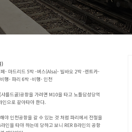
일)
페- 마드리드 5박 -버스(Alsa)- 빌바오 2박 -렌트카-
행- 파리 6박 -비행- 인천
G(샤를드골)공항을 가려면 M10을 타고 노틀담성당역
ER B라인으로 갈아타야 한다.
야 인천공항을 갈 수 있는 것 처럼 파리에서 전철을
B라인을 타야 하는데 당하고 보니 RER B라인의 공항