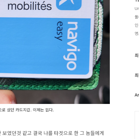
Un
둘
인
명
최
최
근
글
과
최
인
기
글
A
로 샀던 카드지갑. 이제는 없다.
C
 보였던것 같고 결국 나를 타겟으로 한 그 놈들에게