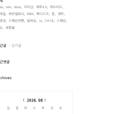
ix,
vim,
linux,
지리산,
제주4.3,
마드리드,
레길,
바르셀로나,
DBA,
목디스크,
괌,
경추,
생샷,
스페인여행,
빌바오,
vi,
C4-C5,
스페인,
소,
유합술,
근글
인기글
근댓글
rchives
alendar
2026. 08
일
월
화
수
목
금
토