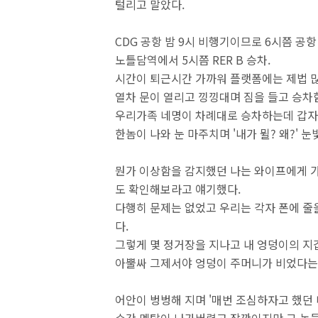
털리고 말았다.
CDG 공항 밤 9시 비행기이므로 6시쯤 공항
노틀담역에서 5시쯤 RER B 승차.
시간이 퇴근시간 가까워 플랫폼에는 제법 많
열차 문이 열리고 낑낑대며 짐을 들고 승차
우리가족 네명이 차례대로 승차하는데 갑자
한놈이 나와 눈 마주치며 '내가 뮐? 왜?' 
뭔가 이상함을 감지했던 나는 와이프에게 
도 확인해보라고 얘기했다.
다행히 문제는 없었고 우리는 각자 폰에 줄
다.
그렇게 몇 정거장을 지나고 내 엉덩이의 지갑
아뿔싸 그제서야 엉덩이 주머니가 비었다는
어안이 벙벙해 지며 '매번 조심하자고 했던 내