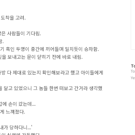
 도착을 고려.
은 사람들이 기다림.
함.
기 흑인 두명이 중간에 끼어들며 밀치듯이 승차함.
눈빛을 보내고는 문이 닫히기 전에 바로 내림.
방
T
To
문
가방 다 제대로 있는지 확인해보라고 했고 아이들에게
자
Ye
수
을 달고 있었으니 그 놈들 한번 떠보고 간거라 생각했
에 손이 갔는데...
게 느껴졌다.
가 당하다니...'